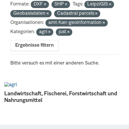
Formate:
DXF
SHP
Tags:
LeipziGIS
Geobasisdaten
Cadastral parcels
Organisationen:
amt-fuer-geoinformation
Kategorien:
agri
just
Ergebnisse filtern
Bitte versuch es mit einer anderen Suche.
Landwirtschaft, Fischerei, Forstwirtschaft und
Nahrungsmittel