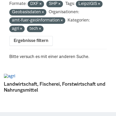
Formate:
DXF
SHP
Tags:
LeipziGIS
Geobasisdaten
Organisationen:
amt-fuer-geoinformation
Kategorien:
agri
tech
Ergebnisse filtern
Bitte versuch es mit einer anderen Suche.
Landwirtschaft, Fischerei, Forstwirtschaft und
Nahrungsmittel