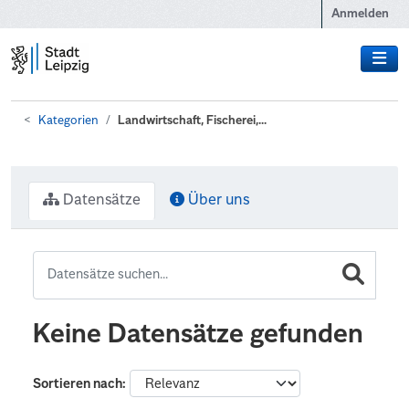
Zum Hauptinhalt wechseln
Anmelden
Kategorien
Landwirtschaft, Fischerei,...
Datensätze
Über uns
Keine Datensätze gefunden
Sortieren nach