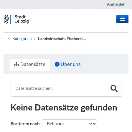
Zum Hauptinhalt wechseln
Anmelden
Kategorien
Landwirtschaft, Fischerei,...
Datensätze
Über uns
Keine Datensätze gefunden
Sortieren nach