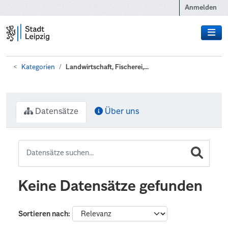
Zum Hauptinhalt wechseln
Anmelden
Kategorien
Landwirtschaft, Fischerei,...
Datensätze
Über uns
Keine Datensätze gefunden
Sortieren nach