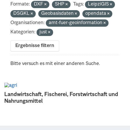
Formate:
DXF
SHP
Tags:
LeipziGIS
DSGKL
Geobasisdaten
opendata
Organisationen:
amt-fuer-geoinformation
Kategorien:
just
Ergebnisse filtern
Bitte versuch es mit einer anderen Suche.
Landwirtschaft, Fischerei, Forstwirtschaft und
Nahrungsmittel