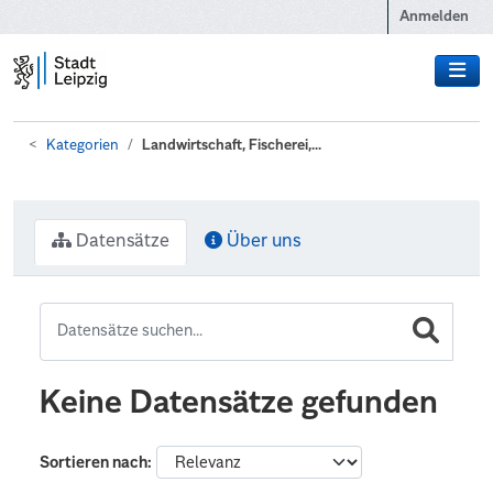
Zum Hauptinhalt wechseln
Anmelden
Kategorien
Landwirtschaft, Fischerei,...
Datensätze
Über uns
Keine Datensätze gefunden
Sortieren nach