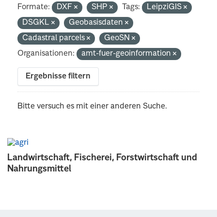
Formate:
DXF
SHP
Tags:
LeipziGIS
DSGKL
Geobasisdaten
Cadastral parcels
GeoSN
Organisationen:
amt-fuer-geoinformation
Ergebnisse filtern
Bitte versuch es mit einer anderen Suche.
Landwirtschaft, Fischerei, Forstwirtschaft und
Nahrungsmittel