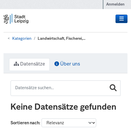
Zum Hauptinhalt wechseln
Anmelden
Kategorien
Landwirtschaft, Fischerei,...
Datensätze
Über uns
Keine Datensätze gefunden
Sortieren nach