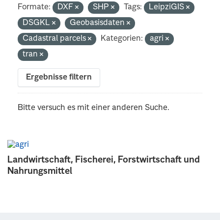
Formate:
DXF
SHP
Tags:
LeipziGIS
DSGKL
Geobasisdaten
Cadastral parcels
Kategorien:
agri
tran
Ergebnisse filtern
Bitte versuch es mit einer anderen Suche.
Landwirtschaft, Fischerei, Forstwirtschaft und
Nahrungsmittel