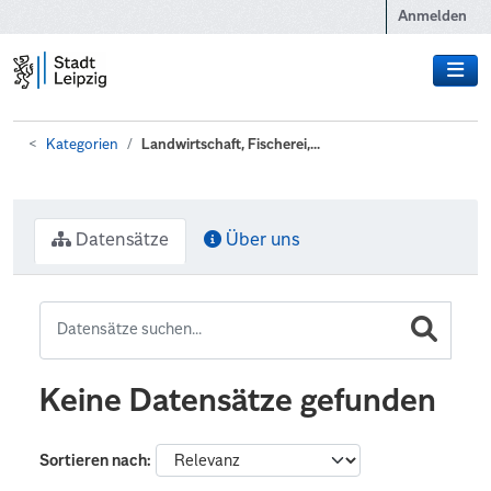
Zum Hauptinhalt wechseln
Anmelden
Kategorien
Landwirtschaft, Fischerei,...
Datensätze
Über uns
Keine Datensätze gefunden
Sortieren nach