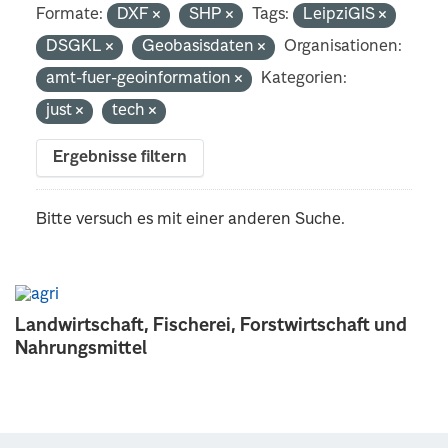
Formate:
DXF
SHP
Tags:
LeipziGIS
DSGKL
Geobasisdaten
Organisationen:
amt-fuer-geoinformation
Kategorien:
just
tech
Ergebnisse filtern
Bitte versuch es mit einer anderen Suche.
Landwirtschaft, Fischerei, Forstwirtschaft und
Nahrungsmittel