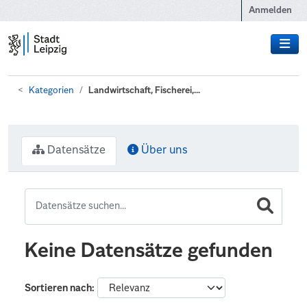
Zum Hauptinhalt wechseln
Anmelden
Kategorien
Landwirtschaft, Fischerei,...
Datensätze
Über uns
Keine Datensätze gefunden
Sortieren nach