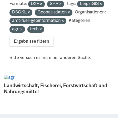
Formate:
DXF
SHP
Tags:
LeipziGIS
DSGKL
Geobasisdaten
Organisationen:
amt-fuer-geoinformation
Kategorien:
agri
tech
Ergebnisse filtern
Bitte versuch es mit einer anderen Suche.
Landwirtschaft, Fischerei, Forstwirtschaft und
Nahrungsmittel