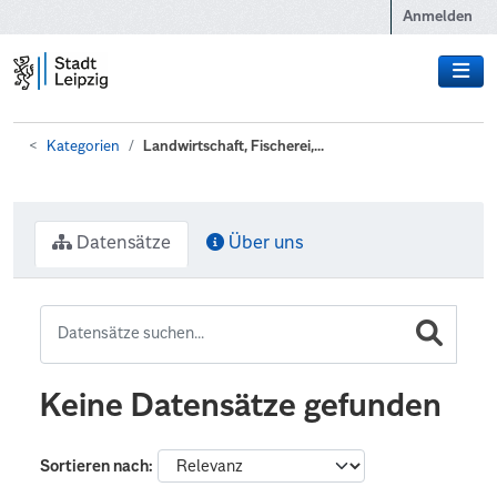
Zum Hauptinhalt wechseln
Anmelden
Kategorien
Landwirtschaft, Fischerei,...
Datensätze
Über uns
Keine Datensätze gefunden
Sortieren nach