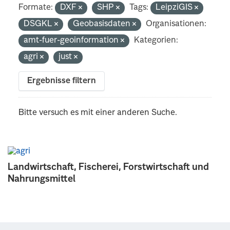
Formate:
DXF
SHP
Tags:
LeipziGIS
DSGKL
Geobasisdaten
Organisationen:
amt-fuer-geoinformation
Kategorien:
agri
just
Ergebnisse filtern
Bitte versuch es mit einer anderen Suche.
Landwirtschaft, Fischerei, Forstwirtschaft und
Nahrungsmittel