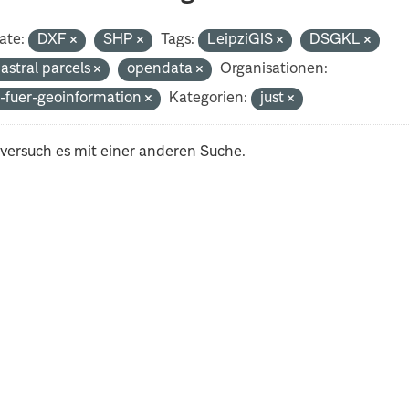
ate:
DXF
SHP
Tags:
LeipziGIS
DSGKL
astral parcels
opendata
Organisationen:
-fuer-geoinformation
Kategorien:
just
 versuch es mit einer anderen Suche.