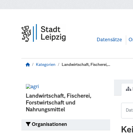
Zum Hauptinhalt wechseln
Datensätze
O
Kategorien
Landwirtschaft, Fischerei,...
Landwirtschaft, Fischerei,
Forstwirtschaft und
Nahrungsmittel
Organisationen
Ke