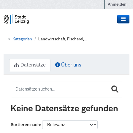
Zum Hauptinhalt wechseln
Anmelden
Kategorien
Landwirtschaft, Fischerei,...
Datensätze
Über uns
Keine Datensätze gefunden
Sortieren nach