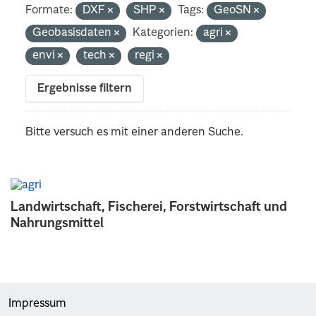
Formate:
DXF
SHP
Tags:
GeoSN
Geobasisdaten
Kategorien:
agri
envi
tech
regi
Ergebnisse filtern
Bitte versuch es mit einer anderen Suche.
Landwirtschaft, Fischerei, Forstwirtschaft und
Nahrungsmittel
Impressum