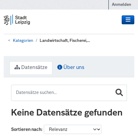
Zum Hauptinhalt wechseln
Anmelden
Kategorien
Landwirtschaft, Fischerei,...
Datensätze
Über uns
Keine Datensätze gefunden
Sortieren nach