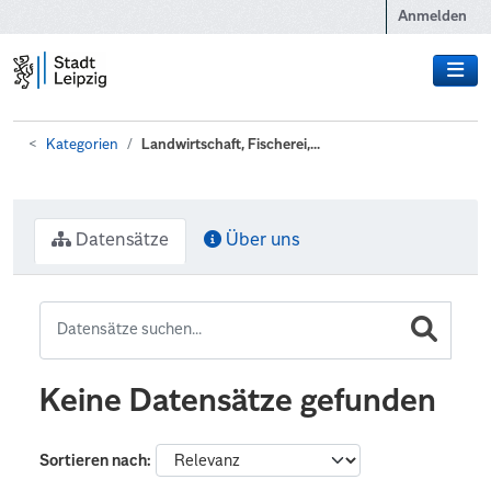
Zum Hauptinhalt wechseln
Anmelden
Kategorien
Landwirtschaft, Fischerei,...
Datensätze
Über uns
Keine Datensätze gefunden
Sortieren nach