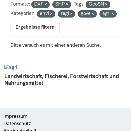
Formate:
DXF
SHP
Tags:
GeoSN
Kategorien:
envi
regi
gove
agri
Ergebnisse filtern
Bitte versuch es mit einer anderen Suche.
Landwirtschaft, Fischerei, Forstwirtschaft und
Nahrungsmittel
Impressum
Datenschutz