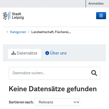
Zum Hauptinhalt wechseln
Anmelden
Kategorien
Landwirtschaft, Fischerei,...
Datensätze
Über uns
Keine Datensätze gefunden
Sortieren nach