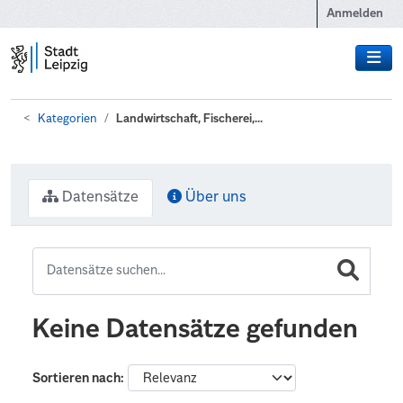
Zum Hauptinhalt wechseln
Anmelden
Kategorien
Landwirtschaft, Fischerei,...
Datensätze
Über uns
Keine Datensätze gefunden
Sortieren nach