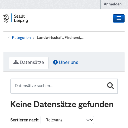
Zum Hauptinhalt wechseln
Anmelden
Kategorien
Landwirtschaft, Fischerei,...
Datensätze
Über uns
Keine Datensätze gefunden
Sortieren nach