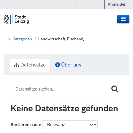
Zum Hauptinhalt wechseln
Anmelden
Kategorien
Landwirtschaft, Fischerei,...
Datensätze
Über uns
Keine Datensätze gefunden
Sortieren nach