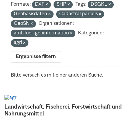
Formate:
DXF
SHP
Tags:
DSGKL
Geobasisdaten
Cadastral parcels
GeoSN
Organisationen:
amt-fuer-geoinformation
Kategorien:
agri
Ergebnisse filtern
Bitte versuch es mit einer anderen Suche.
Landwirtschaft, Fischerei, Forstwirtschaft und
Nahrungsmittel