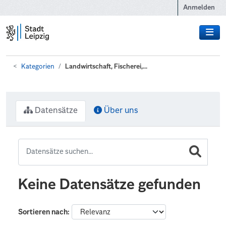
Zum Hauptinhalt wechseln
Anmelden
Kategorien
Landwirtschaft, Fischerei,...
Datensätze
Über uns
Keine Datensätze gefunden
Sortieren nach