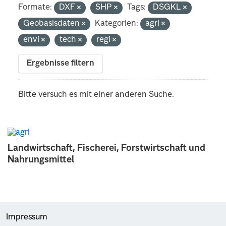
Formate:
DXF
SHP
Tags:
DSGKL
Geobasisdaten
Kategorien:
agri
envi
tech
regi
Ergebnisse filtern
Bitte versuch es mit einer anderen Suche.
Landwirtschaft, Fischerei, Forstwirtschaft und
Nahrungsmittel
Impressum