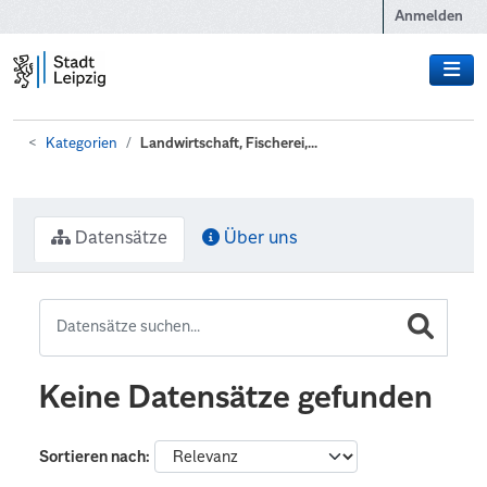
Zum Hauptinhalt wechseln
Anmelden
Kategorien
Landwirtschaft, Fischerei,...
Datensätze
Über uns
Keine Datensätze gefunden
Sortieren nach