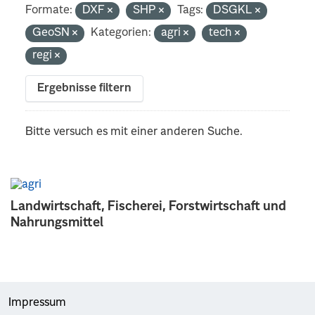
Formate:
DXF
SHP
Tags:
DSGKL
GeoSN
Kategorien:
agri
tech
regi
Ergebnisse filtern
Bitte versuch es mit einer anderen Suche.
Landwirtschaft, Fischerei, Forstwirtschaft und
Nahrungsmittel
Impressum