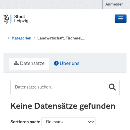
Zum Hauptinhalt wechseln
Anmelden
Kategorien
Landwirtschaft, Fischerei,...
Datensätze
Über uns
Keine Datensätze gefunden
Sortieren nach