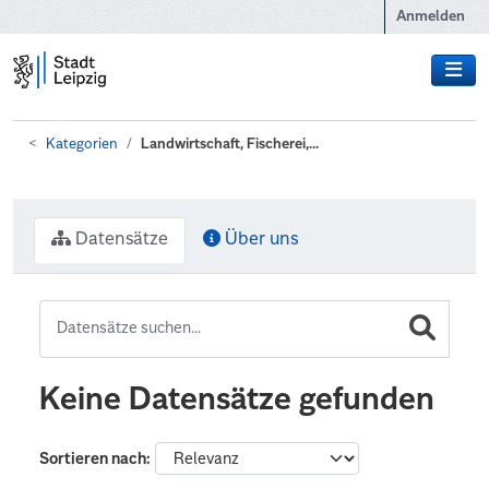
Zum Hauptinhalt wechseln
Anmelden
Kategorien
Landwirtschaft, Fischerei,...
Datensätze
Über uns
Keine Datensätze gefunden
Sortieren nach