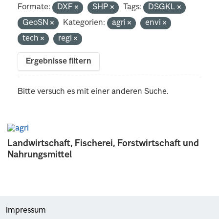
Formate:
DXF
SHP
Tags:
DSGKL
GeoSN
Kategorien:
agri
envi
tech
regi
Ergebnisse filtern
Bitte versuch es mit einer anderen Suche.
Landwirtschaft, Fischerei, Forstwirtschaft und
Nahrungsmittel
Impressum