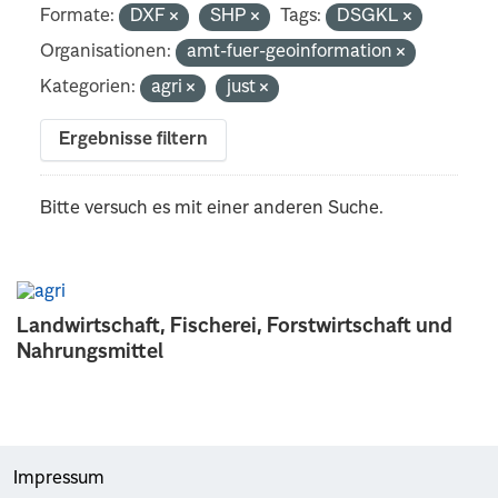
Formate:
DXF
SHP
Tags:
DSGKL
Organisationen:
amt-fuer-geoinformation
Kategorien:
agri
just
Ergebnisse filtern
Bitte versuch es mit einer anderen Suche.
Landwirtschaft, Fischerei, Forstwirtschaft und
Nahrungsmittel
Impressum