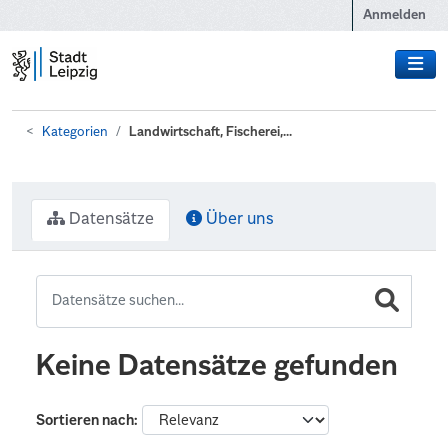
Zum Hauptinhalt wechseln
Anmelden
Kategorien
Landwirtschaft, Fischerei,...
Datensätze
Über uns
Keine Datensätze gefunden
Sortieren nach