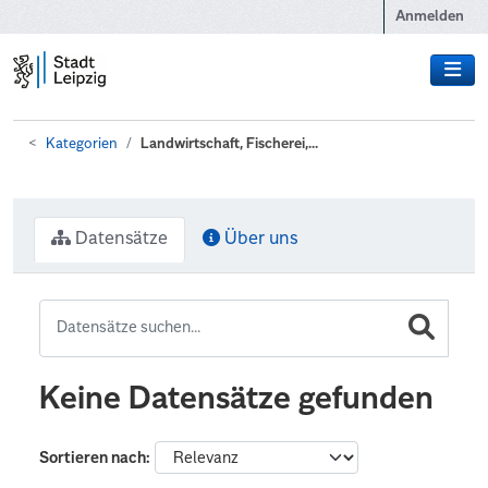
Zum Hauptinhalt wechseln
Anmelden
Kategorien
Landwirtschaft, Fischerei,...
Datensätze
Über uns
Keine Datensätze gefunden
Sortieren nach