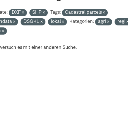
ate:
DXF
SHP
Tags:
Cadastral parcels
ndata
DSGKL
lokal
Kategorien:
agri
regi
h
 versuch es mit einer anderen Suche.