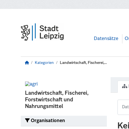
Zum Hauptinhalt wechseln
Datensätze
O
Kategorien
Landwirtschaft, Fischerei,...
Landwirtschaft, Fischerei,
Forstwirtschaft und
Nahrungsmittel
Organisationen
Ke