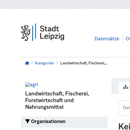
Zum Hauptinhalt wechseln
Datensätze
O
Kategorien
Landwirtschaft, Fischerei,...
Landwirtschaft, Fischerei,
Forstwirtschaft und
Nahrungsmittel
Organisationen
Ke