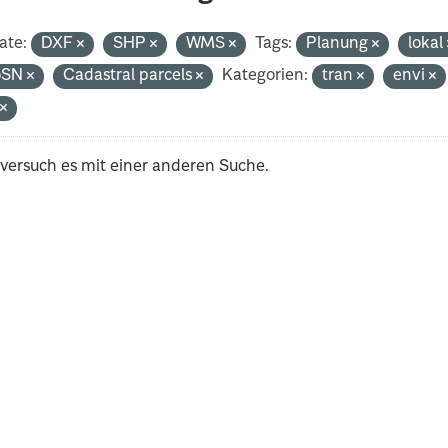
ate:
DXF
SHP
WMS
Tags:
Planung
lokal
oSN
Cadastral parcels
Kategorien:
tran
envi
t
 versuch es mit einer anderen Suche.