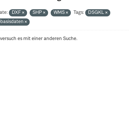
ate:
DXF
SHP
WMS
Tags:
DSGKL
basisdaten
 versuch es mit einer anderen Suche.