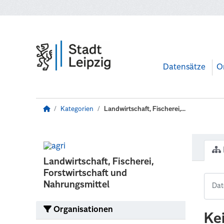
Zum Hauptinhalt wechseln
Datensätze
O
Kategorien
Landwirtschaft, Fischerei,...
Landwirtschaft, Fischerei,
Forstwirtschaft und
Nahrungsmittel
Organisationen
Ke