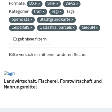
Formate:
DXF
SHP
WMS
Kategorien:
tran
regi
Tags:
opendata
Stadtgrundkarte
LeipziGIS
Cadastral parcels
GeoSN
Ergebnisse filtern
Bitte versuch es mit einer anderen Suche.
Landwirtschaft, Fischerei, Forstwirtschaft und
Nahrungsmittel