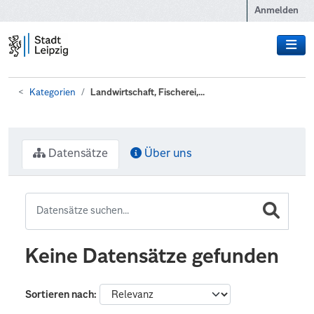
Zum Hauptinhalt wechseln
Anmelden
Kategorien
Landwirtschaft, Fischerei,...
Datensätze
Über uns
Keine Datensätze gefunden
Sortieren nach