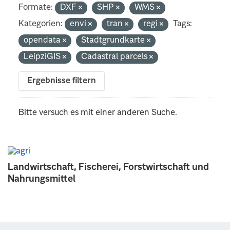
Formate:
DXF
SHP
WMS
Kategorien:
envi
tran
regi
Tags:
opendata
Stadtgrundkarte
LeipziGIS
Cadastral parcels
Ergebnisse filtern
Bitte versuch es mit einer anderen Suche.
Landwirtschaft, Fischerei, Forstwirtschaft und
Nahrungsmittel