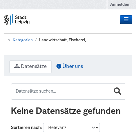
Zum Hauptinhalt wechseln
Anmelden
Kategorien
Landwirtschaft, Fischerei,...
Datensätze
Über uns
Keine Datensätze gefunden
Sortieren nach