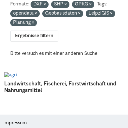
Formate:
DXF
SHP
GPKG
Tags:
opendata
Geobasisdaten
LeipziGIS
Planung
Ergebnisse filtern
Bitte versuch es mit einer anderen Suche.
Landwirtschaft, Fischerei, Forstwirtschaft und
Nahrungsmittel
Impressum