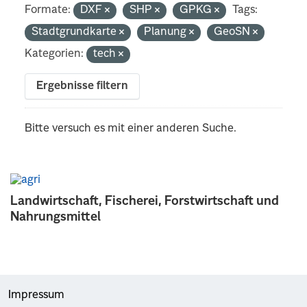
Formate:
DXF
SHP
GPKG
Tags:
Stadtgrundkarte
Planung
GeoSN
Kategorien:
tech
Ergebnisse filtern
Bitte versuch es mit einer anderen Suche.
Landwirtschaft, Fischerei, Forstwirtschaft und
Nahrungsmittel
Impressum