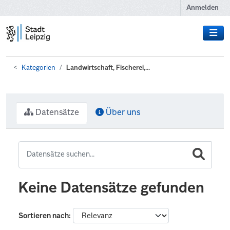
Zum Hauptinhalt wechseln
Anmelden
Kategorien
Landwirtschaft, Fischerei,...
Datensätze
Über uns
Keine Datensätze gefunden
Sortieren nach