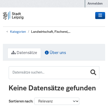
Zum Hauptinhalt wechseln
Anmelden
Kategorien
Landwirtschaft, Fischerei,...
Datensätze
Über uns
Keine Datensätze gefunden
Sortieren nach