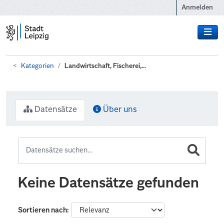
Zum Hauptinhalt wechseln
Anmelden
Kategorien
Landwirtschaft, Fischerei,...
Datensätze
Über uns
Keine Datensätze gefunden
Sortieren nach