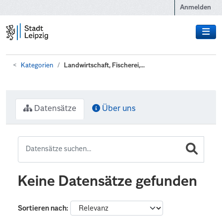
Zum Hauptinhalt wechseln
Anmelden
Kategorien
Landwirtschaft, Fischerei,...
Datensätze
Über uns
Keine Datensätze gefunden
Sortieren nach