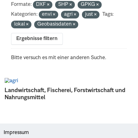
Formate:
DXF
SHP
GPKG
Kategorien:
envi
agri
just
Tags:
lokal
Geobasisdaten
Ergebnisse filtern
Bitte versuch es mit einer anderen Suche.
Landwirtschaft, Fischerei, Forstwirtschaft und
Nahrungsmittel
Impressum