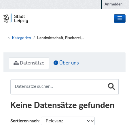
Zum Hauptinhalt wechseln
Anmelden
Kategorien
Landwirtschaft, Fischerei,...
Datensätze
Über uns
Keine Datensätze gefunden
Sortieren nach