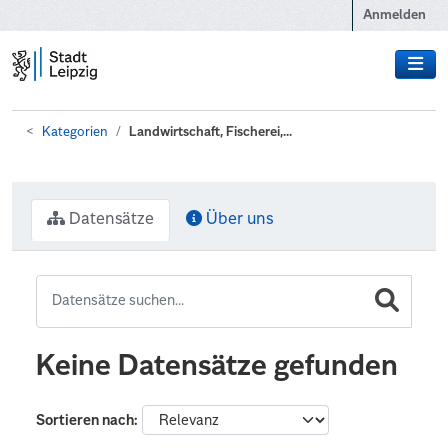
Zum Hauptinhalt wechseln
Anmelden
Kategorien
Landwirtschaft, Fischerei,...
Datensätze
Über uns
Keine Datensätze gefunden
Sortieren nach