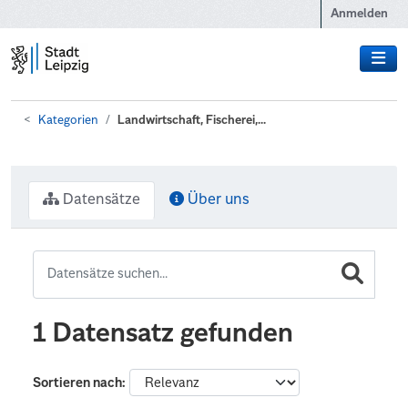
Zum Hauptinhalt wechseln
Anmelden
Kategorien
Landwirtschaft, Fischerei,...
Datensätze
Über uns
1 Datensatz gefunden
Sortieren nach