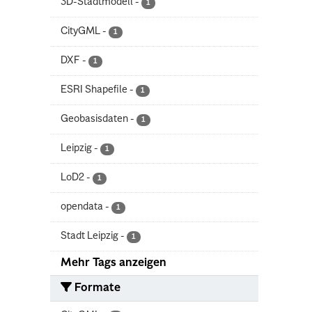
3D-Stadtmodell
-
1
CityGML
-
1
DXF
-
1
ESRI Shapefile
-
1
Geobasisdaten
-
1
Leipzig
-
1
LoD2
-
1
opendata
-
1
Stadt Leipzig
-
1
Mehr Tags anzeigen
Formate