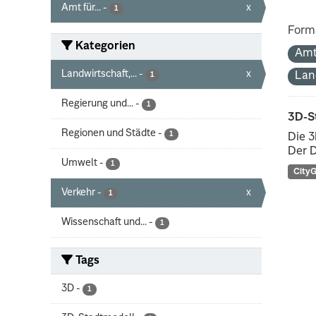
Amt für...
-
x
1
Form
Kategorien
Amt
Landwirtschaft,...
-
x
Lan
1
Regierung und...
-
1
3D-S
Regionen und Städte
-
1
Die 3
Der D
Umwelt
-
1
City
Verkehr
-
x
1
Wissenschaft und...
-
1
Tags
3D
-
1