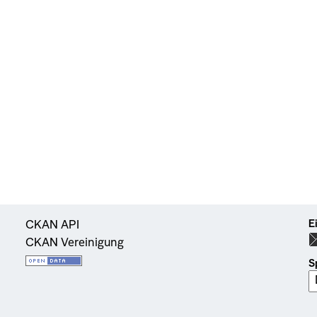
E
CKAN API
CKAN Vereinigung
S