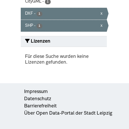
CityGML
-
1
DXF
-
x
1
SHP
-
x
1
Lizenzen
Für diese Suche wurden keine
Lizenzen gefunden.
Impressum
Datenschutz
Barrierefreiheit
Über Open Data-Portal der Stadt Leipzig