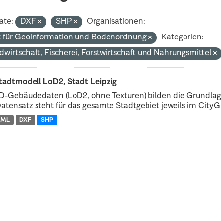
ate:
DXF
SHP
Organisationen:
 für Geoinformation und Bodenordnung
Kategorien:
dwirtschaft, Fischerei, Forstwirtschaft und Nahrungsmittel
tadtmodell LoD2, Stadt Leipzig
D-Gebäudedaten (LoD2, ohne Texturen) bilden die Grundlage
atensatz steht für das gesamte Stadtgebiet jeweils im CityGM
GML
DXF
SHP