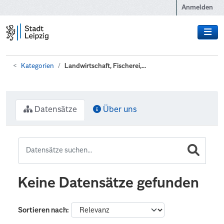
Zum Hauptinhalt wechseln
Anmelden
Kategorien
Landwirtschaft, Fischerei,...
Datensätze
Über uns
Keine Datensätze gefunden
Sortieren nach