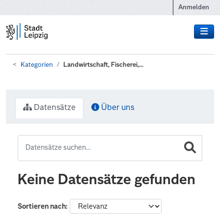
Zum Hauptinhalt wechseln
Anmelden
Kategorien
Landwirtschaft, Fischerei,...
Datensätze
Über uns
Keine Datensätze gefunden
Sortieren nach