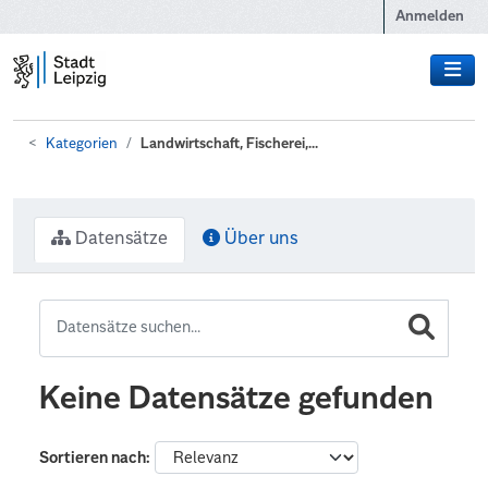
Zum Hauptinhalt wechseln
Anmelden
Kategorien
Landwirtschaft, Fischerei,...
Datensätze
Über uns
Keine Datensätze gefunden
Sortieren nach