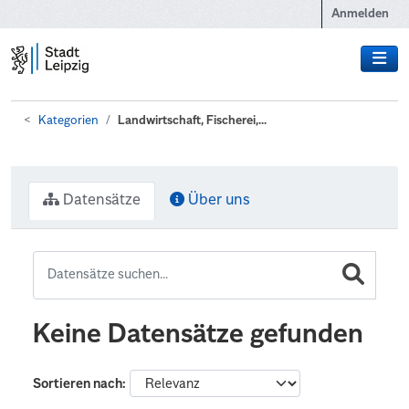
Zum Hauptinhalt wechseln
Anmelden
Kategorien
Landwirtschaft, Fischerei,...
Datensätze
Über uns
Keine Datensätze gefunden
Sortieren nach