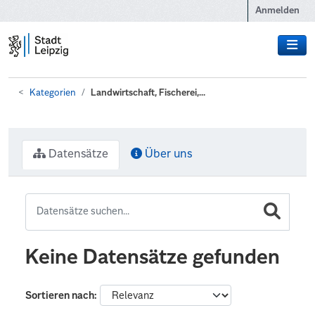
Zum Hauptinhalt wechseln
Anmelden
Kategorien
Landwirtschaft, Fischerei,...
Datensätze
Über uns
Keine Datensätze gefunden
Sortieren nach