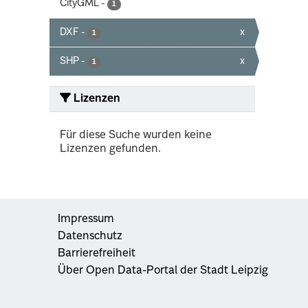
CityGML
-
1
DXF
-
x
1
SHP
-
x
1
Lizenzen
Für diese Suche wurden keine
Lizenzen gefunden.
Impressum
Datenschutz
Barrierefreiheit
Über Open Data-Portal der Stadt Leipzig