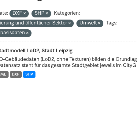
ate:
DXF
SHP
Kategorien:
ierung und öffentlicher Sektor
Umwelt
Tags:
basisdaten
tadtmodell LoD2, Stadt Leipzig
D-Gebäudedaten (LoD2, ohne Texturen) bilden die Grundlage
atensatz steht für das gesamte Stadtgebiet jeweils im CityGM
GML
DXF
SHP