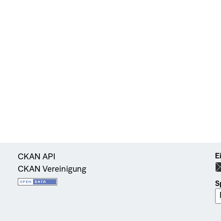
E
CKAN API
CKAN Vereinigung
S