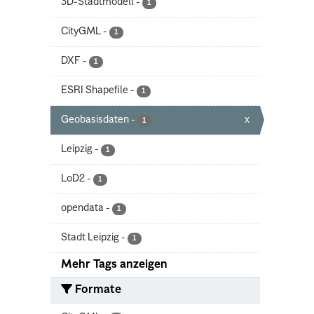
3D-Stadtmodell
-
1
CityGML
-
1
DXF
-
1
ESRI Shapefile
-
1
Geobasisdaten
-
x
1
Leipzig
-
1
LoD2
-
1
opendata
-
1
Stadt Leipzig
-
1
Mehr Tags anzeigen
Formate