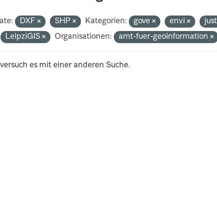
ate:
DXF
SHP
Kategorien:
gove
envi
jus
LeipziGIS
Organisationen:
amt-fuer-geoinformation
 versuch es mit einer anderen Suche.