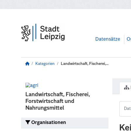
Zum Hauptinhalt wechseln
Datensätze
O
Kategorien
Landwirtschaft, Fischerei,...
Landwirtschaft, Fischerei,
Forstwirtschaft und
Nahrungsmittel
Organisationen
Ke