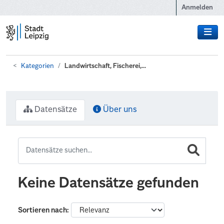
Zum Hauptinhalt wechseln
Anmelden
Kategorien
Landwirtschaft, Fischerei,...
Datensätze
Über uns
Keine Datensätze gefunden
Sortieren nach