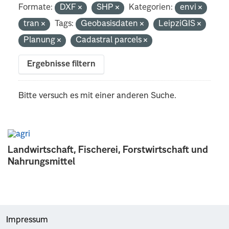
Formate:
DXF
SHP
Kategorien:
envi
tran
Tags:
Geobasisdaten
LeipziGIS
Planung
Cadastral parcels
Ergebnisse filtern
Bitte versuch es mit einer anderen Suche.
Landwirtschaft, Fischerei, Forstwirtschaft und
Nahrungsmittel
Impressum