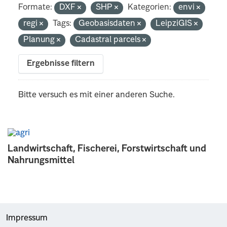
Formate:
DXF
SHP
Kategorien:
envi
regi
Tags:
Geobasisdaten
LeipziGIS
Planung
Cadastral parcels
Ergebnisse filtern
Bitte versuch es mit einer anderen Suche.
Landwirtschaft, Fischerei, Forstwirtschaft und
Nahrungsmittel
Impressum