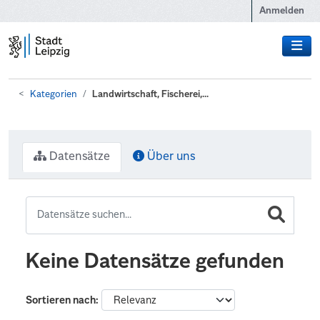
Zum Hauptinhalt wechseln
Anmelden
Kategorien
Landwirtschaft, Fischerei,...
Datensätze
Über uns
Keine Datensätze gefunden
Sortieren nach