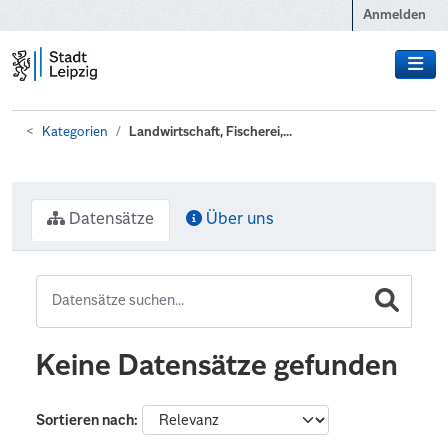
Zum Hauptinhalt wechseln
Anmelden
Kategorien
Landwirtschaft, Fischerei,...
Datensätze
Über uns
Keine Datensätze gefunden
Sortieren nach