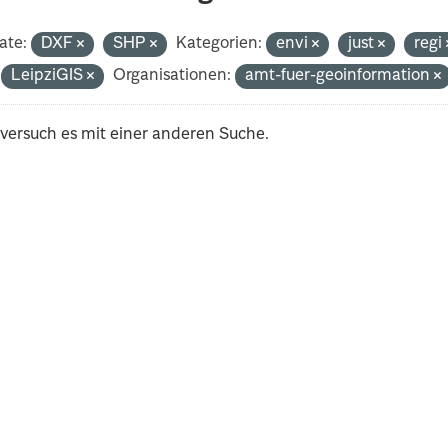
ate:
DXF
SHP
Kategorien:
envi
just
regi
LeipziGIS
Organisationen:
amt-fuer-geoinformation
 versuch es mit einer anderen Suche.