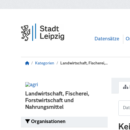
Zum Hauptinhalt wechseln
Datensätze
O
Kategorien
Landwirtschaft, Fischerei,...
Landwirtschaft, Fischerei,
Forstwirtschaft und
Nahrungsmittel
Organisationen
Ke